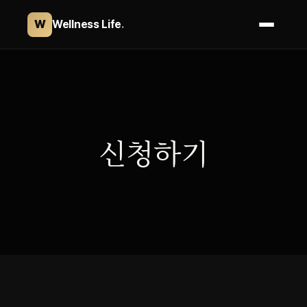
W
Wellness Life
.
콘
텐
츠
로
바
신청하기
로
가
기