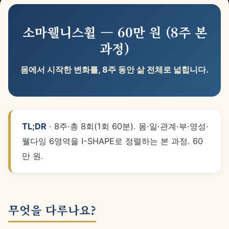
소마웰니스휠 — 60만 원 (8주 본
과정)
몸에서 시작한 변화를, 8주 동안 삶 전체로 넓힙니다.
TL;DR
· 8주·총 8회(1회 60분). 몸·일·관계·부·영성·
웰다잉 6영역을 I-SHAPE로 정렬하는 본 과정. 60
만 원.
무엇을 다루나요?