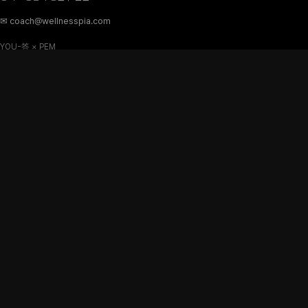
✉ coach@wellnesspia.com
YOU-答 × PEM
주요 메뉴
Personal
장코치 소개
Business
인사이트
문의하기
콘텐츠
장코치의 글
전문 콘텐츠
인사이트 허브
뉴스레터 구독
CONTACT