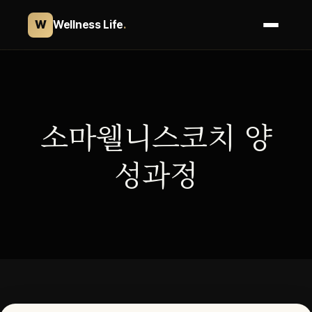
W
Wellness Life
.
콘
텐
츠
로
소마웰니스코치 양
바
로
성과정
가
기