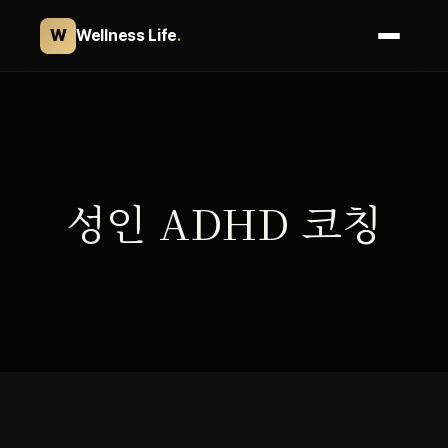
W
Wellness Life
.
콘
텐
츠
로
바
성인 ADHD 코칭
로
가
기